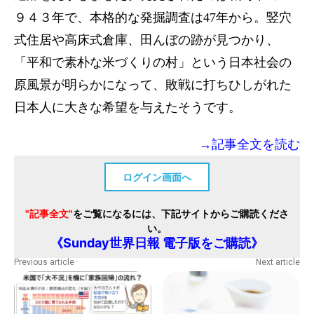
９４３年で、本格的な発掘調査は47年から。竪穴
式住居や高床式倉庫、田んぼの跡が見つかり、
「平和で素朴な米づくりの村」という日本社会の
原風景が明らかになって、敗戦に打ちひしがれた
日本人に大きな希望を与えたそうです。
→記事全文を読む
ログイン画面へ
"記事全文"
をご覧になるには、下記サイトからご購読くださ
い。
《Sunday世界日報 電子版をご購読》
Previous article
Next article