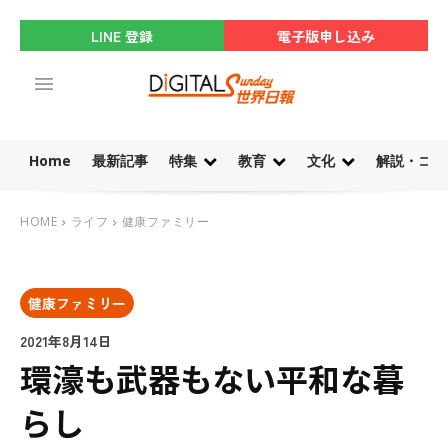
LINE 登録
電子版申し込み
Home
最新記事
特集
教育
文化
解説・コラ
HOME
ライフ
健康ファミリー
健康ファミリー
2021年8月14日
環濠も武器もない平和な暮
らし