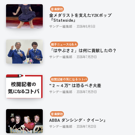
音楽探訪
金メダリストを支えたY2Kポップ
『Stateside』
サンデー編集部
-
2026年8月5日
親子ニュースQ＆Ａ
「はやぶさ２」は何に貢献したの？
サンデー編集部
-
2026年7月29日
校閲記者の気になるコトバ
“２～４万” は恐るべき大差
サンデー編集部
-
2026年7月29日
音楽探訪
ABBA ダンシング・クイーン』
サンデー編集部
-
2026年7月22日