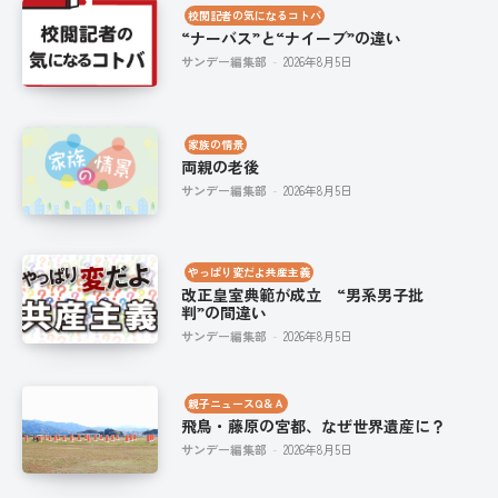
校閲記者の気になるコトバ
“ナーバス”と“ナイーブ”の違い
サンデー編集部
-
2026年8月5日
家族の情景
両親の老後
サンデー編集部
-
2026年8月5日
やっぱり変だよ共産主義
改正皇室典範が成立 “男系男子批
判”の間違い
サンデー編集部
-
2026年8月5日
親子ニュースQ＆Ａ
飛鳥・藤原の宮都、なぜ世界遺産に？
サンデー編集部
-
2026年8月5日