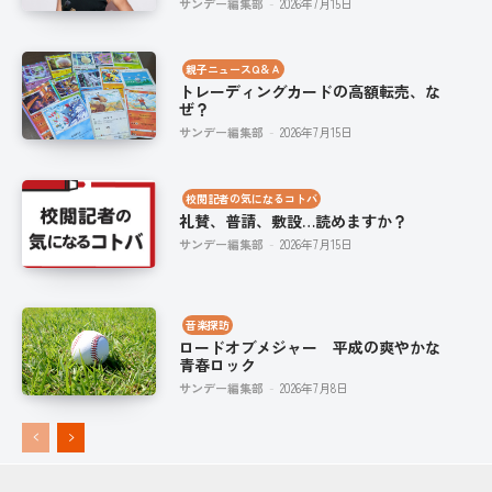
サンデー編集部
-
2026年7月15日
親子ニュースQ＆Ａ
トレーディングカードの高額転売、な
ぜ？
サンデー編集部
-
2026年7月15日
校閲記者の気になるコトバ
礼賛、普請、敷設…読めますか？
サンデー編集部
-
2026年7月15日
音楽探訪
ロードオブメジャー 平成の爽やかな
青春ロック
サンデー編集部
-
2026年7月8日