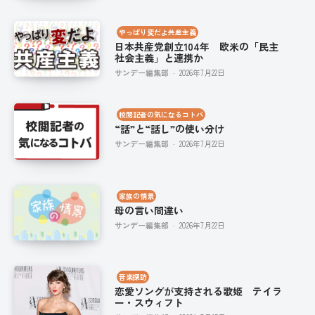
やっぱり変だよ共産主義
日本共産党創立104年 欧米の「民主
社会主義」と連携か
サンデー編集部
-
2026年7月22日
校閲記者の気になるコトバ
“話”と“話し”の使い分け
サンデー編集部
-
2026年7月22日
家族の情景
母の言い間違い
サンデー編集部
-
2026年7月22日
音楽探訪
恋愛ソングが支持される歌姫 テイラ
ー・スウィフト