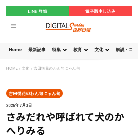
LINE 登録
電子版申し込み
Home
最新記事
特集
教育
文化
解説・コラ
HOME
文化
吉田悦花のわん句にゃん句
吉田悦花のわん句にゃん句
2025年7月3日
さみだれや呼ばれて犬のか
へりみる