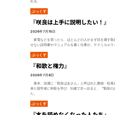
れる。
ぶっくす
『咲良は上手に説明したい！』
2026年7月15日
家電などを買ったら、ほとんどの人がまず目を通す取
せない説明書やマニュアルを書く仕事が、テクニカルラ
ぶっくす
『和歌と権力』
2026年7月8日
幕末、信濃に「勤皇ばあさん」と呼ばれた農婦・松尾
来た国学者に和歌を学び、51歳で京へ出ると、〝勤皇の
た。
ぶっくす
『本を読めなくなった人たち』