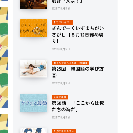
劇評『父よ！』
2026年8月5日
まちがいさがし
さんでーくいずまちがい
さがし【８月12日締め切
り】
2026年8月5日
おうちで学べる英語・韓国語
第25回 韓国語の学び方
②
2026年8月5日
４コマ漫画
第60話 「ここからは俺
たちの海だ」
2026年8月5日
自分研きのススメ