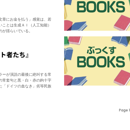
文章にお金を払う」感覚は、若
いことは生成ＡＩ（人工知能）
のが揺らいでいる。
スト者たち』
ラーが演説の最後に絶叫する常
の常套句と黒・白・赤の鉤十字
た「ドイツの血なき」劣等民族
Page 1 