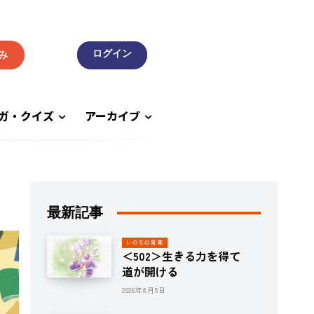
み
ガ・クイズ
アーカイブ
最新記事
いのちの言葉
＜502＞生きる力を得て
道が開ける
2026年8月5日