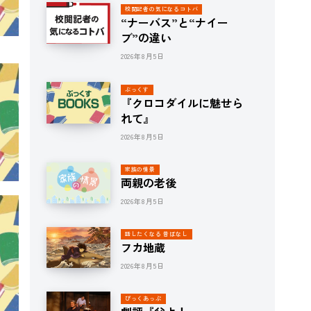
校閲記者の気になるコトバ
“ナーバス”と“ナイー
ブ”の違い
2026年8月5日
ぶっくす
『クロコダイルに魅せら
れて』
2026年8月5日
家族の情景
両親の老後
2026年8月5日
話したくなる 昔ばなし
フカ地蔵
2026年8月5日
ぴっくあっぷ