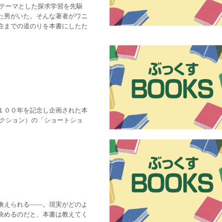
テーマとした探求学習を先駆
た男がいた。そんな著者がワニ
在までの道のりを本書にしたた
１００年を記念し企画された本
ィクション）の「ショートショ
換えられる――。現実がどのよ
決めるのだと、本書は教えてく