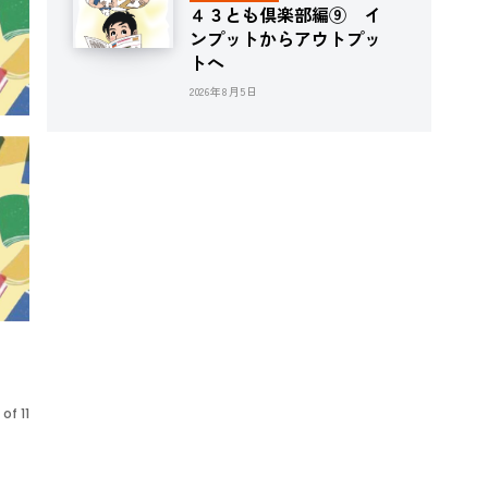
４３とも倶楽部編⑨ イ
ンプットからアウトプッ
トへ
2026年8月5日
of 11