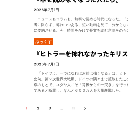
2026年7月1日
ニュースもコラムも、無料で読める時代になった。「
者に限らず、薄れつつある。短い動画を見て、分からな
に要約させる。今、時間をかけて長文を読む意味そのも
ぶっくす
『ヒトラーを怖れなかったキリ
2026年7月1日
「ドイツよ、一つになればお前は強くなる」は、ヒト
套句。第２次世界大戦期、ドイツの隅々まで拡散したこ
旗のもとで、ユダヤ人こそ「背後からの一突き」を行っ
であると断罪し、なんと６００万人を大量殺戮した。
1
2
3
...
11