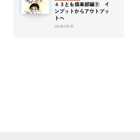
４３とも倶楽部編⑨ イ
ンプットからアウトプッ
トへ
2026年8月5日