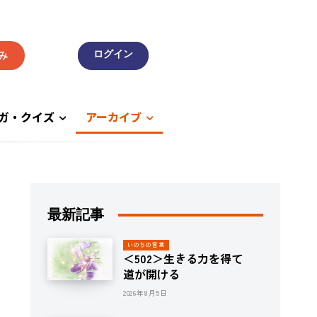
み
ガ・クイズ
アーカイブ
最新記事
いのちの言葉
＜502＞生きる力を得て
道が開ける
2026年8月5日