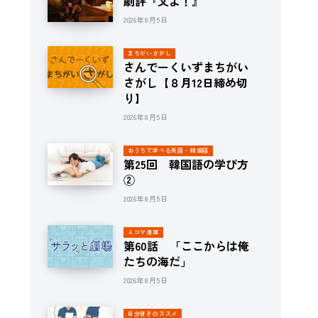
劇評『父よ！』
2026年8月5日
まちがいさがし
さんでーくいずまちがい
さがし【８月12日締め切
り】
2026年8月5日
おうちで学べる英語・韓国語
第25回 韓国語の学び方
②
2026年8月5日
４コマ漫画
第60話 「ここからは俺
たちの海だ」
2026年8月5日
自分研きのススメ