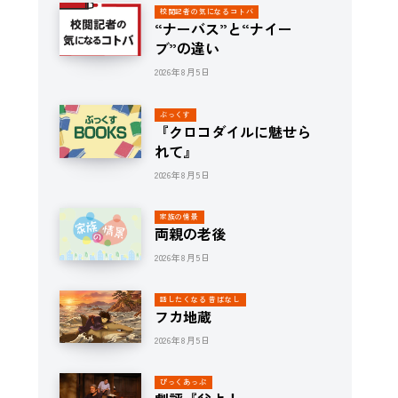
校閲記者の気になるコトバ
“ナーバス”と“ナイー
ブ”の違い
2026年8月5日
ぶっくす
『クロコダイルに魅せら
れて』
2026年8月5日
家族の情景
両親の老後
2026年8月5日
話したくなる 昔ばなし
フカ地蔵
2026年8月5日
ぴっくあっぷ