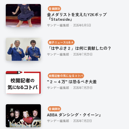
音楽探訪
金メダリストを支えたY2Kポップ
『Stateside』
サンデー編集部
-
2026年8月5日
親子ニュースQ＆Ａ
「はやぶさ２」は何に貢献したの？
サンデー編集部
-
2026年7月29日
校閲記者の気になるコトバ
“２～４万” は恐るべき大差
サンデー編集部
-
2026年7月29日
音楽探訪
ABBA ダンシング・クイーン』
サンデー編集部
-
2026年7月22日