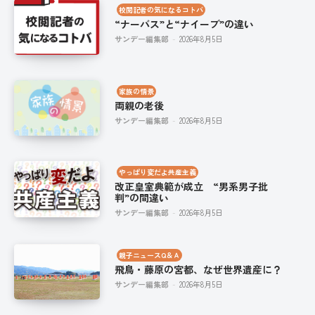
校閲記者の気になるコトバ
“ナーバス”と“ナイーブ”の違い
サンデー編集部
-
2026年8月5日
家族の情景
両親の老後
サンデー編集部
-
2026年8月5日
やっぱり変だよ共産主義
改正皇室典範が成立 “男系男子批
判”の間違い
サンデー編集部
-
2026年8月5日
親子ニュースQ＆Ａ
飛鳥・藤原の宮都、なぜ世界遺産に？
サンデー編集部
-
2026年8月5日