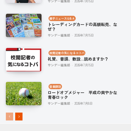
サンデー編集部
-
2026年7月15日
親子ニュースQ＆Ａ
トレーディングカードの高額転売、な
ぜ？
サンデー編集部
-
2026年7月15日
校閲記者の気になるコトバ
礼賛、普請、敷設…読めますか？
サンデー編集部
-
2026年7月15日
音楽探訪
ロードオブメジャー 平成の爽やかな
青春ロック
サンデー編集部
-
2026年7月8日