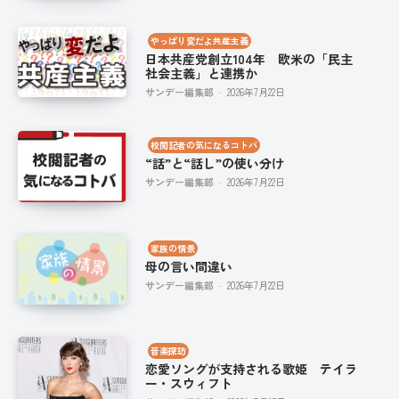
やっぱり変だよ共産主義
日本共産党創立104年 欧米の「民主
社会主義」と連携か
サンデー編集部
-
2026年7月22日
校閲記者の気になるコトバ
“話”と“話し”の使い分け
サンデー編集部
-
2026年7月22日
家族の情景
母の言い間違い
サンデー編集部
-
2026年7月22日
音楽探訪
恋愛ソングが支持される歌姫 テイラ
ー・スウィフト