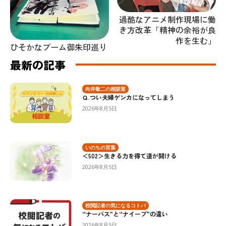
過酷なアニメ制作現場に働
き方改革「精神の余裕が良
作を生む」
ひそかなブーム御朱印巡り
最新の記事
向井敬二の相談室
Ｑ.つい夫婦ゲンカになってしまう
2026年8月5日
いのちの言葉
＜502＞生きる力を得て道が開ける
2026年8月5日
校閲記者の気になるコトバ
“ナーバス”と“ナイーブ”の違い
2026年8月5日