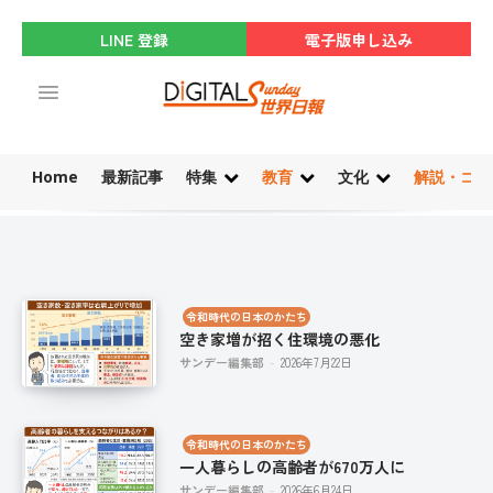
LINE 登録
電子版申し込み
Home
最新記事
特集
教育
文化
解説・コラ
令和時代の日本のかたち
空き家増が招く住環境の悪化
サンデー編集部
-
2026年7月22日
令和時代の日本のかたち
一人暮らしの高齢者が670万人に
サンデー編集部
-
2026年6月24日