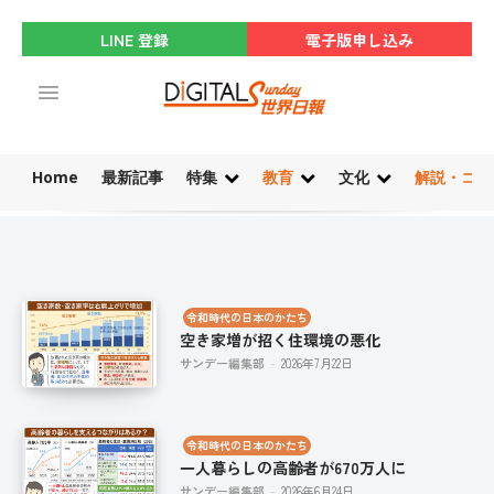
LINE 登録
電子版申し込み
Home
最新記事
特集
教育
文化
解説・コラ
令和時代の日本のかたち
空き家増が招く住環境の悪化
サンデー編集部
-
2026年7月22日
令和時代の日本のかたち
一人暮らしの高齢者が670万人に
サンデー編集部
-
2026年6月24日