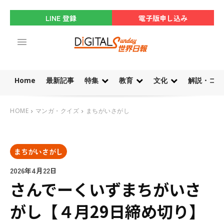
LINE 登録
電子版申し込み
Home
最新記事
特集
教育
文化
解説・コラ
HOME
マンガ・クイズ
まちがいさがし
まちがいさがし
2026年4月22日
さんでーくいずまちがいさ
がし【４月29日締め切り】