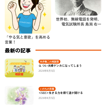
世界初、無線電話を発明、
電気試験所長 鳥潟 右一
「やる気と意欲」を高める
言葉！
最新の記事
向井敬二の相談室
Ｑ.つい夫婦ゲンカになってしまう
2026年8月5日
いのちの言葉
＜502＞生きる力を得て道が開ける
2026年8月5日