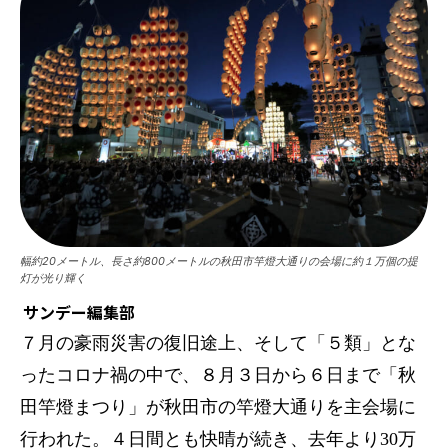
幅約20メートル、長さ約800メートルの秋田市竿燈大通りの会場に約１万個の提
灯が光り輝く
サンデー編集部
７月の豪雨災害の復旧途上、そして「５類」とな
ったコロナ禍の中で、８月３日から６日まで「秋
田竿燈まつり」が秋田市の竿燈大通りを主会場に
行われた。４日間とも快晴が続き、去年より30万