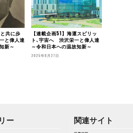
一と共に歩
【連載企画51】海運スピリッ
一と偉人達
ト､宇宙へ 渋沢栄一と偉人達
知新～
～令和日本への温故知新～
2025年8月27日
リー
関連サイト