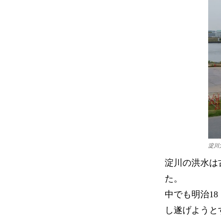
淀川
淀川の洪水は
た。
中でも明治1
し遂げようと