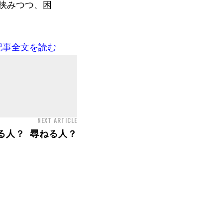
挟みつつ、困
記事全文を読む
NEXT ARTICLE
る人？ 尋ねる人？