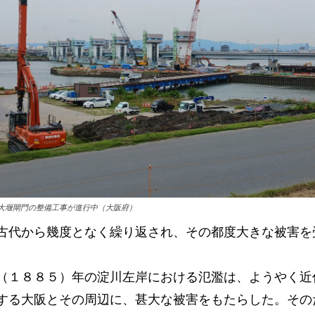
大堰閘門の整備工事が進行中（大阪府）
古代から幾度となく繰り返され、その都度大きな被害を
8（１８８５）年の淀川左岸における氾濫は、ようやく近
する大阪とその周辺に、甚大な被害をもたらした。その