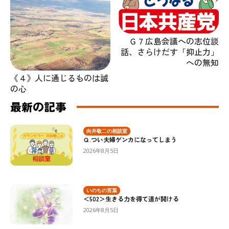
Ｇ７広島会議への志位談
話、さらけだす「抑止力」
への無知
《４》人に通じるものは誠
の心
最新の記事
向井敬二の相談室
Ｑ.つい夫婦ゲンカになってしまう
2026年8月5日
いのちの言葉
＜502＞生きる力を得て道が開ける
2026年8月5日