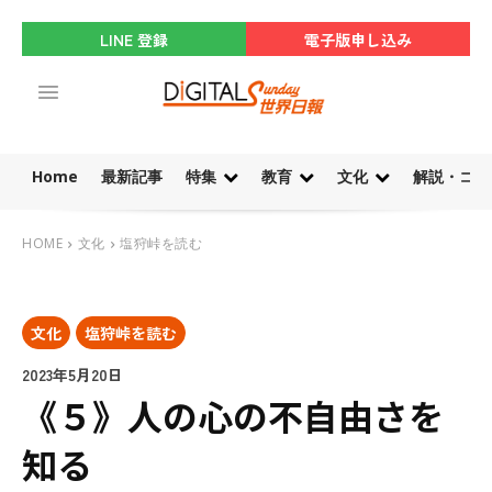
LINE 登録
電子版申し込み
Home
最新記事
特集
教育
文化
解説・コラ
HOME
文化
塩狩峠を読む
文化
塩狩峠を読む
2023年5月20日
《５》人の心の不自由さを
知る