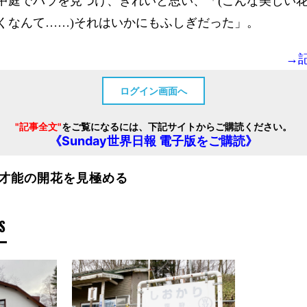
中庭でバラを見つけ、きれいと思い、「(こんな美しい
くなんて……)それはいかにもふしぎだった」。
→
ログイン画面へ
"記事全文"
をご覧になるには、下記サイトからご購読ください。
《Sunday世界日報 電子版をご購読》
才能の開花を見極める
S