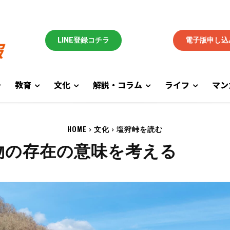
LINE登録コチラ
電子版申し込
教育
文化
解説・コラム
ライフ
マン
HOME
文化
塩狩峠を読む
物の存在の意味を考える