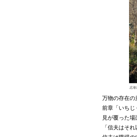
北海
万物の存在の
前章「いちじ
見が覆った場
「信夫はそれ