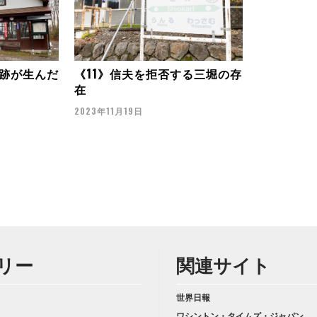
跡が生んだ
《11》信夫を拒否する三堀の存
在
2023年11月19日
リー
関連サイト
世界日報
ワシントン・タイムズ・ジャパン