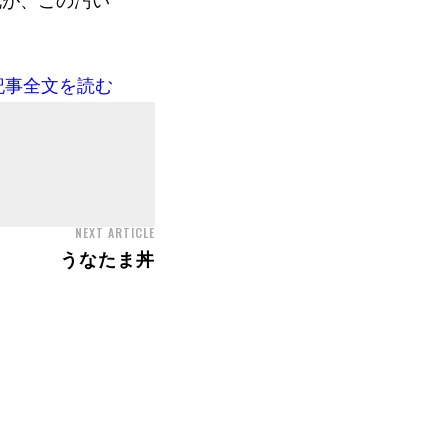
花が、この汚い
記事全文を読む
NEXT ARTICLE
うなたま丼