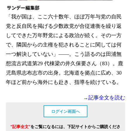
サンデー編集部
「我が国は、ここ六十数年、ほぼ万年与党の自民
党と反自民を掲げる少数政党が合従連衡を繰り返
してできた万年野党による政治が続く。その一方
で、隣国からの主権を犯されることに関しては何
一つ解決していない」――。こう語るのは田浦無
想流古武道第29 代棟梁の井久保要さん（83）。鹿
児島県志布志市の出身。北海道を拠点に広め、30
年ほど前から海外にも赴き、指導を続けている。
→記事全文を読む
ログイン画面へ
"記事全文"
をご覧になるには、下記サイトからご購読くださ