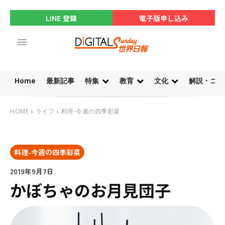
LINE 登録
電子版申し込み
Home
最新記事
特集
教育
文化
解説・コラ
HOME
ライフ
料理-今週の四季彩菜
料理-今週の四季彩菜
2019年9月7日
かぼちゃのお月見団子