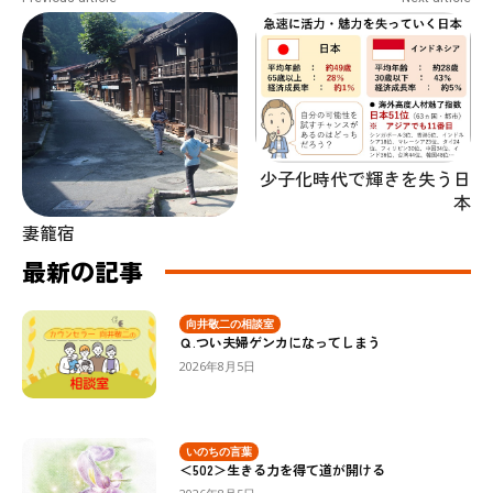
少子化時代で輝きを失う日
本
妻籠宿
最新の記事
向井敬二の相談室
Ｑ.つい夫婦ゲンカになってしまう
2026年8月5日
いのちの言葉
＜502＞生きる力を得て道が開ける