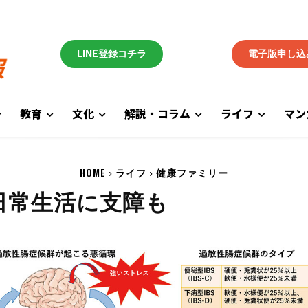
LINE登録コチラ
電子版申し込
教育
文化
解説・コラム
ライフ
マン
HOME
ライフ
健康ファミリー
日常生活に支障も