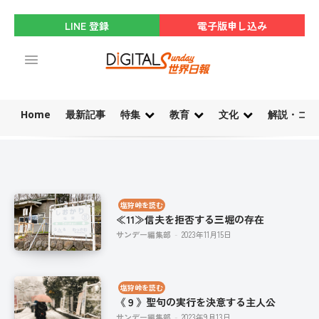
LINE 登録
電子版申し込み
Home
最新記事
特集
教育
文化
解説・コラ
塩狩峠を読む
≪11≫信夫を拒否する三堀の存在
サンデー編集部
-
2023年11月15日
塩狩峠を読む
《９》聖句の実行を決意する主人公
サンデー編集部
-
2023年9月13日