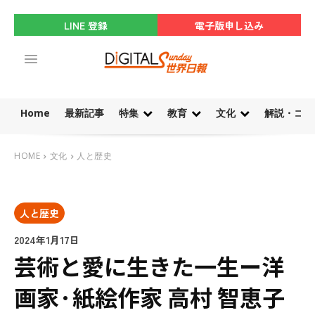
LINE 登録
電子版申し込み
Home
最新記事
特集
教育
文化
解説・コラ
HOME
文化
人と歴史
人と歴史
2024年1月17日
芸術と愛に生きた一生ー洋
画家·紙絵作家 高村 智恵子