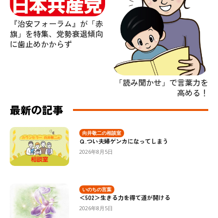
『治安フォーラム』が「赤
旗」を特集、党勢衰退傾向
に歯止めかからず
「読み聞かせ」で言葉力を
高める！
最新の記事
向井敬二の相談室
Ｑ.つい夫婦ゲンカになってしまう
2026年8月5日
いのちの言葉
＜502＞生きる力を得て道が開ける
2026年8月5日