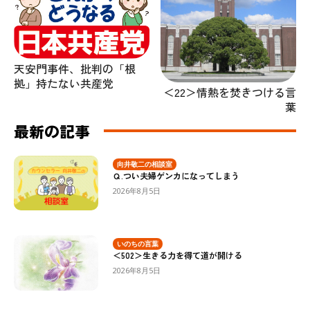
天安門事件、批判の「根
拠」持たない共産党
＜22＞情熱を焚きつける言
葉
最新の記事
向井敬二の相談室
Ｑ.つい夫婦ゲンカになってしまう
2026年8月5日
いのちの言葉
＜502＞生きる力を得て道が開ける
2026年8月5日