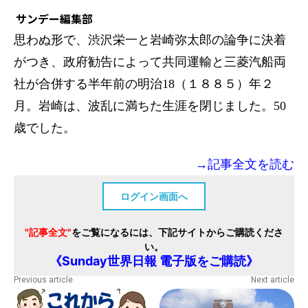
サンデー編集部
思わぬ形で、渋沢栄一と岩崎弥太郎の論争に決着
がつき、政府勧告によって共同運輸と三菱汽船両
社が合併する半年前の明治18（１８８５）年２
月。岩崎は、波乱に満ちた生涯を閉じました。50
歳でした。
→記事全文を読む
ログイン画面へ
"記事全文"
をご覧になるには、下記サイトからご購読くださ
い。
《Sunday世界日報 電子版をご購読》
Previous article
Next article