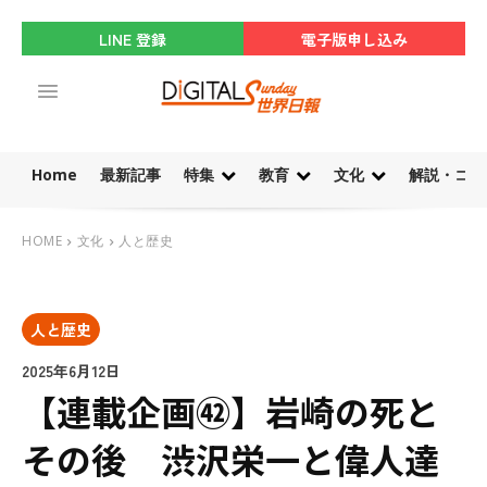
LINE 登録
電子版申し込み
Home
最新記事
特集
教育
文化
解説・コラ
HOME
文化
人と歴史
人と歴史
2025年6月12日
【連載企画㊷】岩崎の死と
その後 渋沢栄一と偉人達