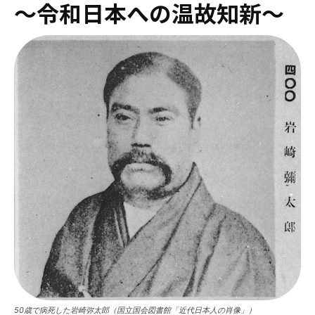
～令和日本への温故知新～
50歳で病死した岩崎弥太郎（国立国会図書館「近代日本人の肖像」）