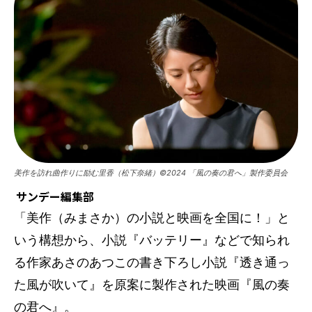
美作を訪れ曲作りに励む里香（松下奈緒）©2024 「風の奏の君へ」製作委員会
サンデー編集部
「美作（みまさか）の小説と映画を全国に！」と
いう構想から、小説『バッテリー』などで知られ
る作家あさのあつこの書き下ろし小説『透き通っ
た風が吹いて』を原案に製作された映画『風の奏
の君へ』。