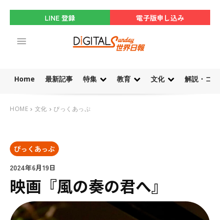
LINE 登録
電子版申し込み
Home
最新記事
特集
教育
文化
解説・コラ
HOME
文化
ぴっくあっぷ
ぴっくあっぷ
2024年6月19日
映画『風の奏の君へ』