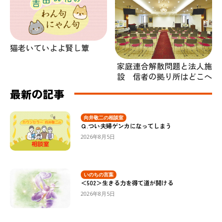
猫老いていよよ賢し簟
家庭連合解散問題と法人施
設 信者の拠り所はどこへ
最新の記事
向井敬二の相談室
Ｑ.つい夫婦ゲンカになってしまう
2026年8月5日
いのちの言葉
＜502＞生きる力を得て道が開ける
2026年8月5日