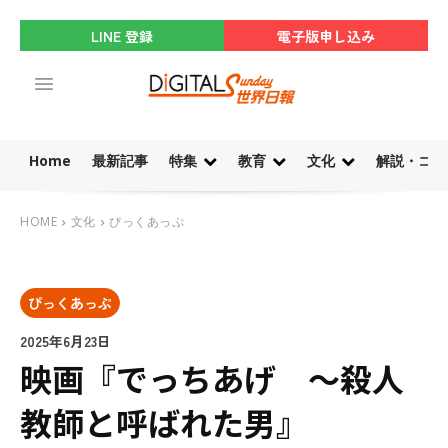
LINE 登録
電子版申し込み
Home
最新記事
特集
教育
文化
解説・コラ
HOME
文化
ぴっくあっぷ
ぴっくあっぷ
2025年6月23日
映画『でっちあげ ～殺人
教師と呼ばれた男』