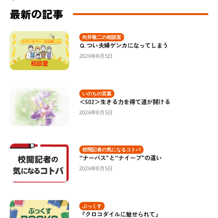
最新の記事
向井敬二の相談室
Ｑ.つい夫婦ゲンカになってしまう
2026年8月5日
いのちの言葉
＜502＞生きる力を得て道が開ける
2026年8月5日
校閲記者の気になるコトバ
“ナーバス”と“ナイーブ”の違い
2026年8月5日
ぶっくす
『クロコダイルに魅せられて』