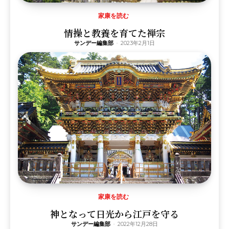
家康を読む
情操と教養を育てた禅宗
サンデー編集部
-
2023年2月1日
家康を読む
神となって日光から江戸を守る
サンデー編集部
-
2022年12月28日