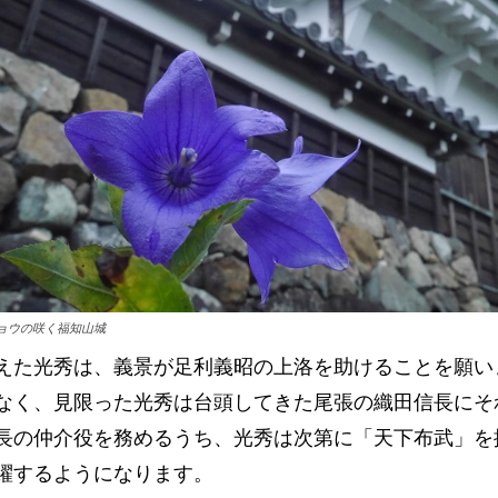
ョウの咲く福知山城
えた光秀は、義景が足利義昭の上洛を助けることを願い
なく、見限った光秀は台頭してきた尾張の織田信長にそ
長の仲介役を務めるうち、光秀は次第に「天下布武」を
躍するようになります。