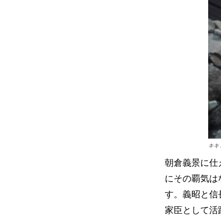
キキ
朝倉義景に仕
にその覇気は
す。義昭と信
家臣として活