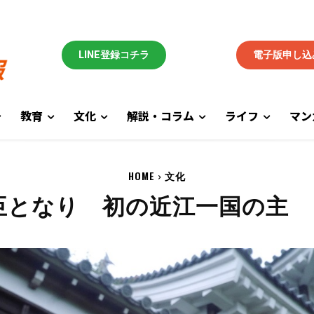
LINE登録コチラ
電子版申し込
教育
文化
解説・コラム
ライフ
マン
HOME
文化
臣となり 初の近江一国の主