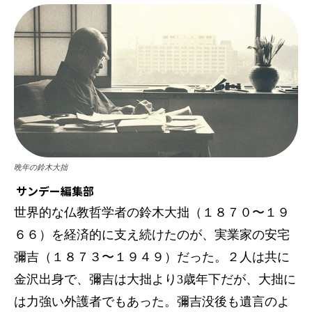
晩年の鈴木大拙
サンデー編集部
世界的な仏教哲学者の鈴木大拙（１８７０〜１９
６６）を経済的に支え続けたのが、実業家の安宅
彌吉（１８７３〜１９４９）だった。２人は共に
金沢出身で、彌吉は大拙より3歳年下だが、大拙に
は力強い外護者でもあった。彌吉没後も遺言のよ