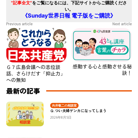
"記事全文"
をご覧になるには、下記サイトからご購読くださ
い。
《Sunday世界日報 電子版をご購読》
Previous article
Next article
感動する心と感動させる秘
Ｇ７広島会議への志位談
訣！
話、さらけだす「抑止力」
への無知
最新の記事
向井敬二の相談室
Ｑ.つい夫婦ゲンカになってしまう
2026年8月5日