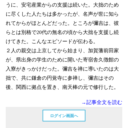
うに、安宅産業からの支援は続いた。大拙のため
に尽くした人たちは多かったが、名声が世に知ら
れてからがほとんどだった。ところが彌吉は、彼
らとは別格で20代の無名の頃から大拙を支援し続
けてきた。こんなエピソードが伝わる。
２人の親交は上京してから始まり、加賀藩前田家
が、県出身の学生のために開いた寄宿舎久徴館の
入寮がきっかけだった。彌吉を禅に導いたのは大
拙で、共に鎌倉の円覚寺に参禅し、彌吉はその
後、関西に拠点を置き、南天棒の元で修行した。
→記事全文を読む
ログイン画面へ