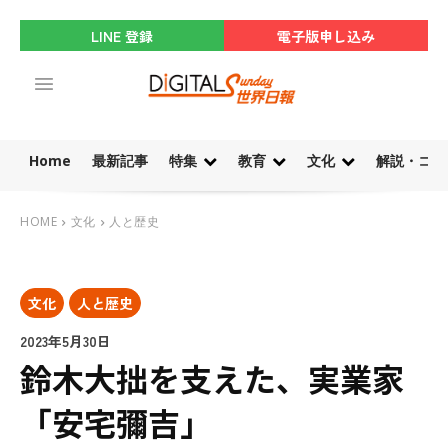
LINE 登録
電子版申し込み
Home
最新記事
特集
教育
文化
解説・コラ
HOME
文化
人と歴史
文化
人と歴史
2023年5月30日
鈴木大拙を支えた、実業家
「安宅彌吉」