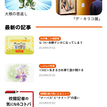
大根の恩返し
『デ・キリコ展』
最新の記事
向井敬二の相談室
Ｑ.つい夫婦ゲンカになってしまう
2026年8月5日
いのちの言葉
＜502＞生きる力を得て道が開ける
2026年8月5日
校閲記者の気になるコトバ
“ナーバス”と“ナイーブ”の違い
2026年8月5日