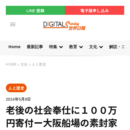
LINE 登録
電子版申し込み
Home
最新記事
特集
教育
文化
解説・コラ
HOME
文化
人と歴史
人と歴史
2024年5月8日
老後の社会奉仕に１００万
円寄付ー大阪船場の素封家