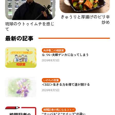
きゅうりと厚揚げのピリ辛
炒め
琉球のウトゥイムチを感じ
て
最新の記事
向井敬二の相談室
Ｑ.つい夫婦ゲンカになってしまう
2026年8月5日
いのちの言葉
＜502＞生きる力を得て道が開ける
2026年8月5日
校閲記者の気になるコトバ
“ナーバス”と“ナイーブ”の違い