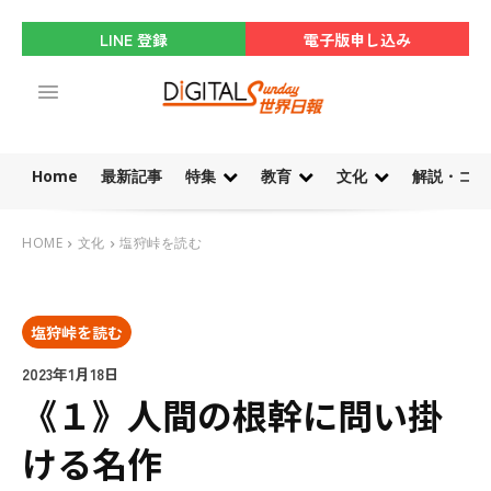
LINE 登録
電子版申し込み
Home
最新記事
特集
教育
文化
解説・コラ
HOME
文化
塩狩峠を読む
塩狩峠を読む
2023年1月18日
《１》人間の根幹に問い掛
ける名作