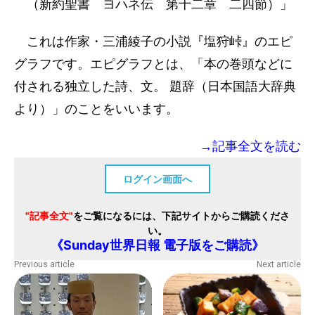
（新約聖書 ヨハネ伝 第十二章 二四節）」
これは作家・三浦綾子の小説『塩狩峠』のエピ
グラフです。エピグラフとは、「本の巻頭などに
付される独立した詩、文。 題辞（日本国語大辞典
より）」のことをいいます。
→記事全文を読む
ログイン画面へ
"記事全文"
をご覧になるには、下記サイトからご購読くださ
い。
《Sunday世界日報 電子版をご購読》
Previous article
Next article