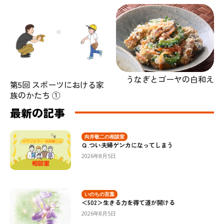
うなぎとゴーヤの白和え
第5回 スポーツにおける家
族のかたち ①
最新の記事
向井敬二の相談室
Ｑ.つい夫婦ゲンカになってしまう
2026年8月5日
いのちの言葉
＜502＞生きる力を得て道が開ける
2026年8月5日