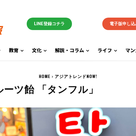
LINE登録コチラ
電子版申し込
教育
文化
解説・コラム
ライフ
マン
HOME
アジアトレンドNOW!
ルーツ飴 「タンフル」