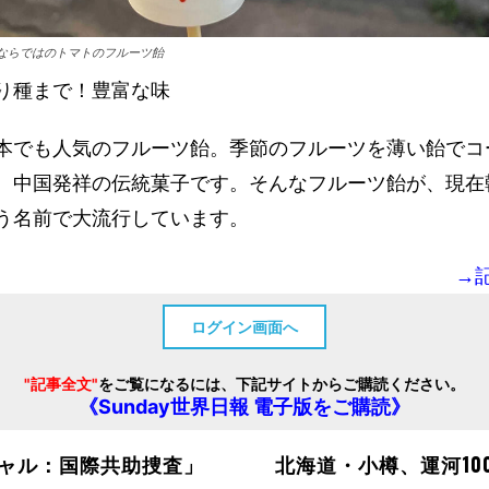
ならではのトマトのフルーツ飴
り種まで！豊富な味
本でも人気のフルーツ飴。季節のフルーツを薄い飴でコ
、中国発祥の伝統菓子です。そんなフルーツ飴が、現在
う名前で大流行しています。
→
ログイン画面へ
"記事全文"
をご覧になるには、下記サイトからご購読ください。
《Sunday世界日報 電子版をご購読》
ャル：国際共助捜査」
北海道・小樽、運河100