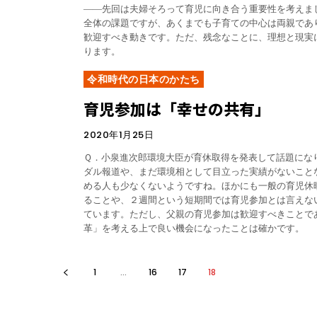
――先回は夫婦そろって育児に向き合う重要性を考えました。 次世代育成
全体の課題ですが、あくまでも子育ての中心は両親であ
歓迎すべき動きです。ただ、残念なことに、理想と現実
ります。
令和時代の日本のかたち
育児参加は「幸せの共有」
2020年1月25日
Ｑ．小泉進次郎環境大臣が育休取得を発表して話題になり
ダル報道や、まだ環境相として目立った実績がないこと
める人も少なくないようですね。ほかにも一般の育児休
ることや、２週間という短期間では育児参加とは言えな
ています。ただし、父親の育児参加は歓迎すべきことで
革」を考える上で良い機会になったことは確かです。
1
...
16
17
18