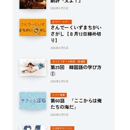
劇評『父よ！』
2026年8月5日
まちがいさがし
さんでーくいずまちがい
さがし【８月12日締め切
り】
2026年8月5日
おうちで学べる英語・韓国語
第25回 韓国語の学び方
②
2026年8月5日
４コマ漫画
第60話 「ここからは俺
たちの海だ」
2026年8月5日
自分研きのススメ