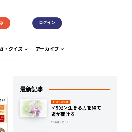
み
ガ・クイズ
アーカイブ
最新記事
いのちの言葉
＜502＞生きる力を得て
道が開ける
2026年8月5日