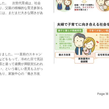
は、社会
り、父親の積極的な育児参加も
には、まだまだ大きな開きがあ
ました。---直前のスキャン
などをもって、冷めた目で見詰
暇と違って歳費が満額支払われ
い、という厳しい意見も上がっ
あり、家族中心の「働き方改
Page 18 