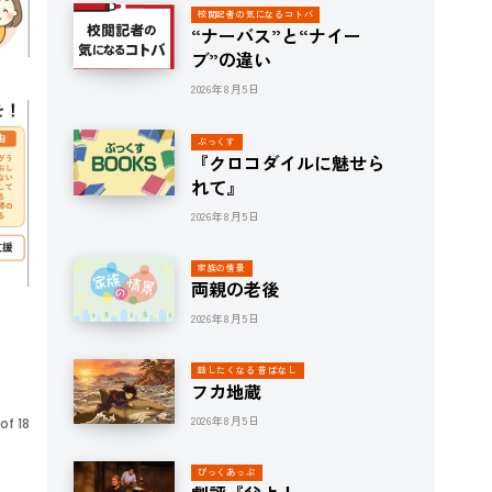
校閲記者の気になるコトバ
“ナーバス”と“ナイー
ブ”の違い
2026年8月5日
ぶっくす
『クロコダイルに魅せら
れて』
2026年8月5日
家族の情景
両親の老後
2026年8月5日
話したくなる 昔ばなし
フカ地蔵
2026年8月5日
of 18
ぴっくあっぷ