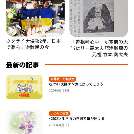
ウクライナ侵攻2年、日本
「曽根崎心中」が空前の大
で暮らす避難民の今
当たりー義太夫節浄瑠璃の
元祖 竹本 義太夫
最新の記事
向井敬二の相談室
Ｑ.つい夫婦ゲンカになってしまう
2026年8月5日
いのちの言葉
＜502＞生きる力を得て道が開ける
2026年8月5日