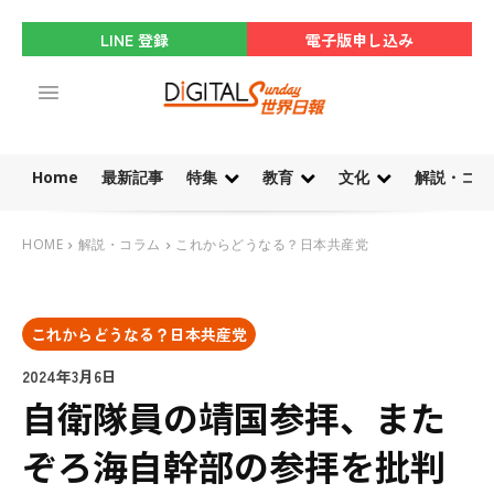
LINE 登録
電子版申し込み
Home
最新記事
特集
教育
文化
解説・コラ
HOME
解説・コラム
これからどうなる？日本共産党
これからどうなる？日本共産党
2024年3月6日
自衛隊員の靖国参拝、また
ぞろ海自幹部の参拝を批判