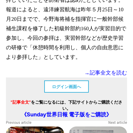
報道によると、遠洋練習航海は昨年５月25日～10
月20日までで、今野海将補を指揮官に一般幹部候
補生課程を修了した初級幹部約160人が実習目的で
参加し、今回の参拝は、実習幹部などが歴史学習
の研修で「休憩時間を利用し、個人の自由意思に
より参拝した」としています。
→記事全文を読む
ログイン画面へ
"記事全文"
をご覧になるには、下記サイトからご購読くださ
い。
《Sunday世界日報 電子版をご購読》
Previous article
Next article