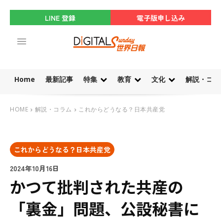
LINE 登録
電子版申し込み
Home
最新記事
特集
教育
文化
解説・コラ
HOME
解説・コラム
これからどうなる？日本共産党
これからどうなる？日本共産党
2024年10月16日
かつて批判された共産の
「裏金」問題、公設秘書に