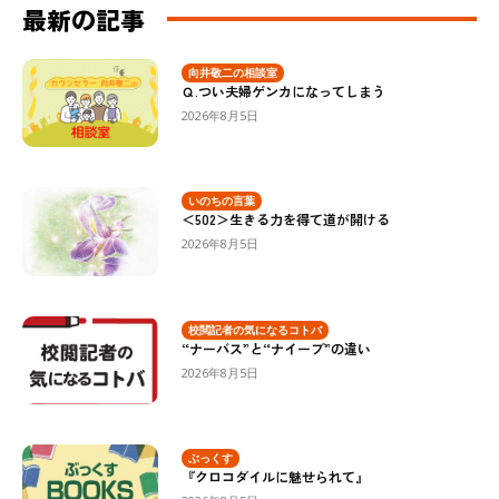
最新の記事
向井敬二の相談室
Ｑ.つい夫婦ゲンカになってしまう
2026年8月5日
いのちの言葉
＜502＞生きる力を得て道が開ける
2026年8月5日
校閲記者の気になるコトバ
“ナーバス”と“ナイーブ”の違い
2026年8月5日
ぶっくす
『クロコダイルに魅せられて』