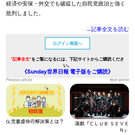
経済や安保・外交でも破綻した自民党政治と強く
批判しました。
→記事全文を読む
ログイン画面へ
"記事全文"
をご覧になるには、下記サイトからご購読くださ
い。
《Sunday世界日報 電子版をご購読》
Previous article
Next article
Q.児童虐待の解決策とは？
演劇『ＣＬＵＢ ＳＥＶＥ
Ｎ』