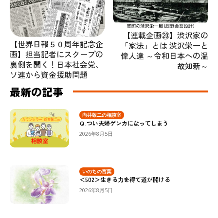
【連載企画⑳】渋沢家の
【世界日報５０周年記念企
「家法」とは 渋沢栄一と
画】担当記者にスクープの
偉人達 ～令和日本への温
裏側を聞く！日本社会党、
故知新～
ソ連から資金援助問題
最新の記事
向井敬二の相談室
Ｑ.つい夫婦ゲンカになってしまう
2026年8月5日
いのちの言葉
＜502＞生きる力を得て道が開ける
2026年8月5日