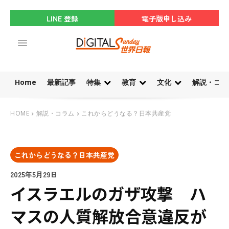
LINE 登録
電子版申し込み
Home
最新記事
特集
教育
文化
解説・コラ
HOME
解説・コラム
これからどうなる？日本共産党
これからどうなる？日本共産党
2025年5月29日
イスラエルのガザ攻撃 ハ
マスの人質解放合意違反が