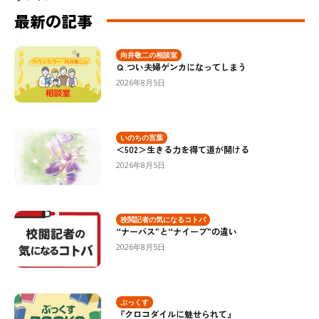
最新の記事
向井敬二の相談室
Ｑ.つい夫婦ゲンカになってしまう
2026年8月5日
いのちの言葉
＜502＞生きる力を得て道が開ける
2026年8月5日
校閲記者の気になるコトバ
“ナーバス”と“ナイーブ”の違い
2026年8月5日
ぶっくす
『クロコダイルに魅せられて』