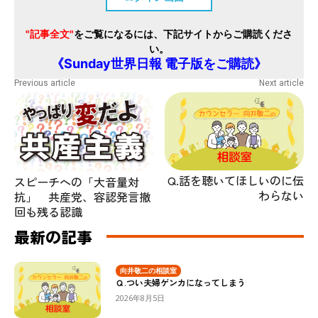
"記事全文"
をご覧になるには、下記サイトからご購読くださ
い。
《Sunday世界日報 電子版をご購読》
Previous article
Next article
Q.話を聴いてほしいのに伝
スピーチへの「大音量対
わらない
抗」 共産党、容認発言撤
回も残る認識
最新の記事
向井敬二の相談室
Ｑ.つい夫婦ゲンカになってしまう
2026年8月5日