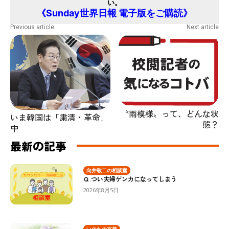
い。
《Sunday世界日報 電子版をご購読》
Previous article
Next article
〝雨模様〟って、どんな状
いま韓国は「粛清・革命」
態？
中
最新の記事
向井敬二の相談室
Ｑ.つい夫婦ゲンカになってしまう
2026年8月5日