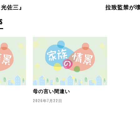
出光佐三』
拉致監禁が
S
母の言い間違い
2026年7月22日