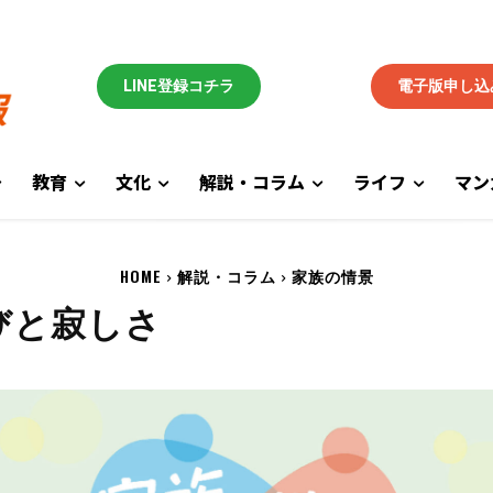
LINE登録コチラ
電子版申し込
教育
文化
解説・コラム
ライフ
マン
HOME
解説・コラム
家族の情景
びと寂しさ