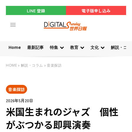
LINE 登録
電子版申し込み
Home
最新記事
特集
教育
文化
解説・コラ
HOME
解説・コラム
音楽探訪
音楽探訪
2026年5月20日
米国生まれのジャズ 個性
がぶつかる即興演奏