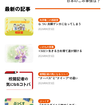
日本のごみ事情は？
最新の記事
向井敬二の相談室
Ｑ.つい夫婦ゲンカになってしまう
2026年8月5日
いのちの言葉
＜502＞生きる力を得て道が開ける
2026年8月5日
校閲記者の気になるコトバ
“ナーバス”と“ナイーブ”の違い
2026年8月5日
ぶっくす
『クロコダイルに魅せられて』