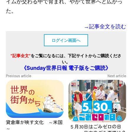
イムが交わる中で育まれ、やがて世界へと広がっ
た。
→記事全文を読む
ログイン画面へ
"記事全文"
をご覧になるには、下記サイトからご購読くださ
い。
《Sunday世界日報 電子版をご購読》
Previous article
Next article
貸倉庫が映す文化 ～米国
５月30日はごみゼロの日
～