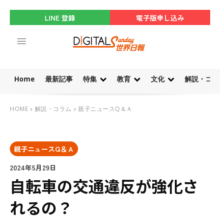
LINE 登録
電子版申し込み
Home
最新記事
特集
教育
文化
解説・コラ
HOME
解説・コラム
親子ニュースQ＆Ａ
親子ニュースQ＆Ａ
2024年5月29日
自転車の交通違反が強化さ
れるの？