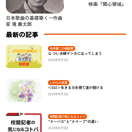
映画『関心領域』
日本歌曲の基礎築くー作曲
家 滝 廉太郎
最新の記事
向井敬二の相談室
Ｑ.つい夫婦ゲンカになってしまう
2026年8月5日
いのちの言葉
＜502＞生きる力を得て道が開ける
2026年8月5日
校閲記者の気になるコトバ
“ナーバス”と“ナイーブ”の違い
2026年8月5日