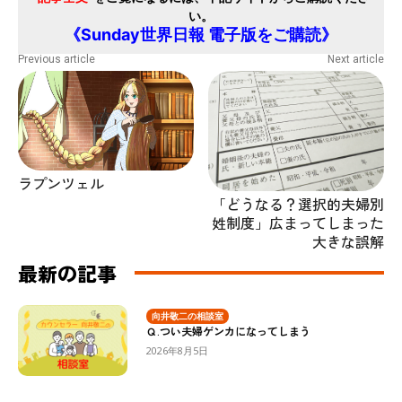
い。
《Sunday世界日報 電子版をご購読》
Previous article
Next article
ラプンツェル
「どうなる？選択的夫婦別
姓制度」広まってしまった
大きな誤解
最新の記事
向井敬二の相談室
Ｑ.つい夫婦ゲンカになってしまう
2026年8月5日