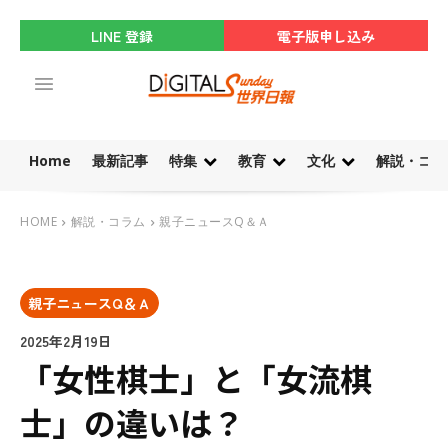
LINE 登録
電子版申し込み
Home
最新記事
特集
教育
文化
解説・コラ
HOME
解説・コラム
親子ニュースQ＆Ａ
親子ニュースQ＆Ａ
2025年2月19日
「女性棋士」と「女流棋
士」の違いは？