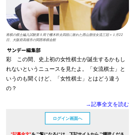
将棋の棋士編入試験第５局で柵木幹太四段に敗れた西山朋佳女流三冠＝１月22
日、大阪府高槻市の関西将棋会館
サンデー編集部
彩 この間、史上初の女性棋士が誕生するかもし
れないというニュースを見たよ。「女流棋士」と
いうのも聞くけど、「女性棋士」とはどう違う
の？
→記事全文を読む
ログイン画面へ
"記事全文"
をご覧になるには、下記サイトからご購読くださ