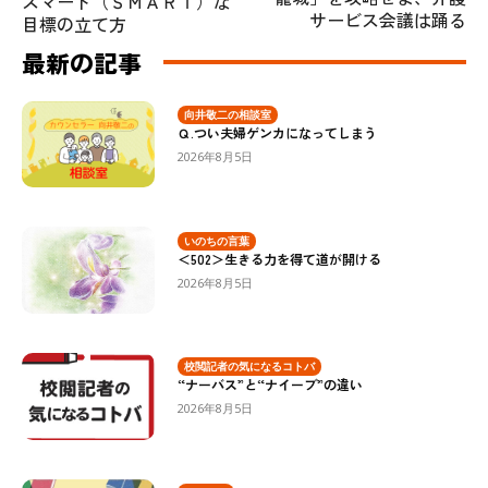
スマート（ＳＭＡＲＴ）な
サービス会議は踊る
目標の立て方
最新の記事
向井敬二の相談室
Ｑ.つい夫婦ゲンカになってしまう
2026年8月5日
いのちの言葉
＜502＞生きる力を得て道が開ける
2026年8月5日
校閲記者の気になるコトバ
“ナーバス”と“ナイーブ”の違い
2026年8月5日