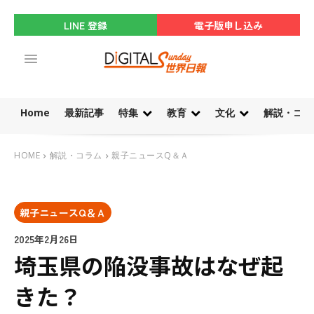
LINE 登録
電子版申し込み
Home
最新記事
特集
教育
文化
解説・コラ
HOME
解説・コラム
親子ニュースQ＆Ａ
親子ニュースQ＆Ａ
2025年2月26日
埼玉県の陥没事故はなぜ起
きた？