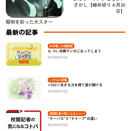
さがし【締め切り４月30
日】
昭和を彩った大スター
最新の記事
向井敬二の相談室
Ｑ.つい夫婦ゲンカになってしまう
2026年8月5日
いのちの言葉
＜502＞生きる力を得て道が開ける
2026年8月5日
校閲記者の気になるコトバ
“ナーバス”と“ナイーブ”の違い
2026年8月5日