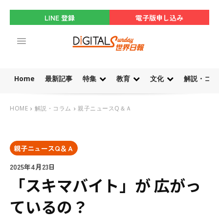
LINE 登録
電子版申し込み
Home
最新記事
特集
教育
文化
解説・コラ
HOME
解説・コラム
親子ニュースQ＆Ａ
親子ニュースQ＆Ａ
2025年4月23日
「スキマバイト」が 広がっ
ているの？