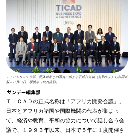
ＴＩＣＡＤ９で企業、団体幹部との写真に納まる石破茂首相（前列中央）ら各国首
脳＝８月21日、横浜市（代表撮影）
サンデー編集部
ＴＩＣＡＤの正式名称は「アフリカ開発会議」。
日本とアフリカ諸国や国際機関の代表が集まっ
て、経済や教育、平和の協力について話し合う会
議で、１９９３年以来、日本で５年に１度開催さ