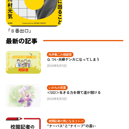
『８番出口』
最新の記事
向井敬二の相談室
Ｑ.つい夫婦ゲンカになってしまう
2026年8月5日
いのちの言葉
＜502＞生きる力を得て道が開ける
2026年8月5日
校閲記者の気になるコトバ
“ナーバス”と“ナイーブ”の違い