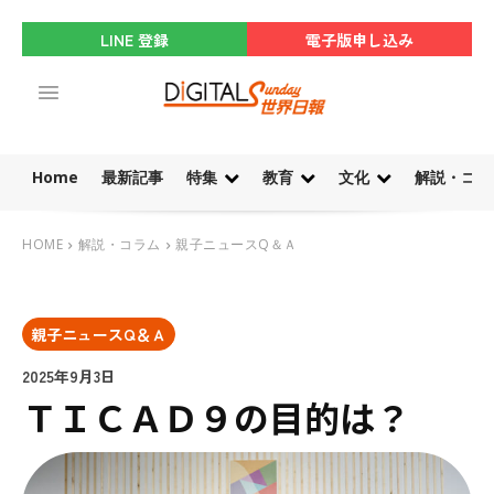
LINE 登録
電子版申し込み
Home
最新記事
特集
教育
文化
解説・コラ
HOME
解説・コラム
親子ニュースQ＆Ａ
親子ニュースQ＆Ａ
2025年9月3日
ＴＩＣＡＤ９の目的は？