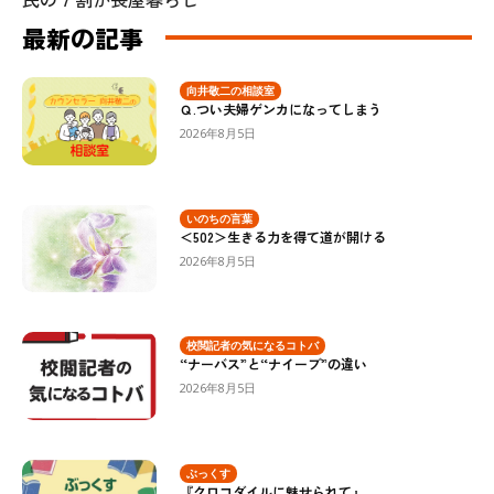
最新の記事
向井敬二の相談室
Ｑ.つい夫婦ゲンカになってしまう
2026年8月5日
いのちの言葉
＜502＞生きる力を得て道が開ける
2026年8月5日
校閲記者の気になるコトバ
“ナーバス”と“ナイーブ”の違い
2026年8月5日
ぶっくす
『クロコダイルに魅せられて』