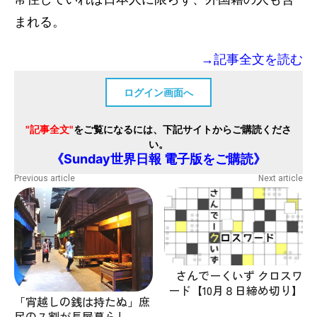
まれる。
→記事全文を読む
ログイン画面へ
"記事全文"
をご覧になるには、下記サイトからご購読くださ
い。
《Sunday世界日報 電子版をご購読》
Previous article
Next article
さんでーくいず クロスワ
ード【10月８日締め切り】
「宵越しの銭は持たぬ」庶
民の７割が長屋暮らし