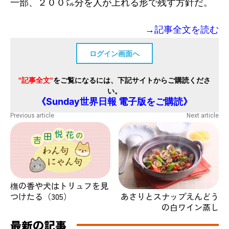
一部、２００㍍分を人が上れる形で残す方針だ。
→記事全文を読む
ログイン画面へ
"記事全文"
をご覧になるには、下記サイトからご購読くださ
い。
《Sunday世界日報 電子版をご購読》
Previous article
Next article
橅の香や犬はトリュフを見
あさりとスナップえんどう
つけたる（305）
の白ワイン蒸し
最新の記事