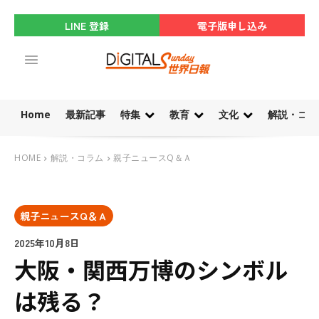
LINE 登録
電子版申し込み
Home
最新記事
特集
教育
文化
解説・コラ
HOME
解説・コラム
親子ニュースQ＆Ａ
親子ニュースQ＆Ａ
2025年10月8日
大阪・関西万博のシンボル
は残る？