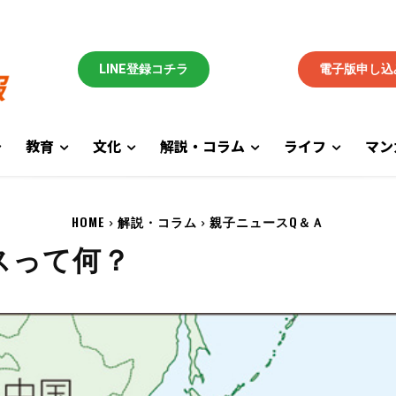
LINE登録コチラ
電子版申し込
教育
文化
解説・コラム
ライフ
マン
HOME
解説・コラム
親子ニュースQ＆Ａ
スって何？