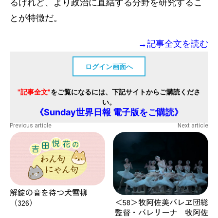
るけれど、より政治に直結する分野を研究するこ
とが特徴だ。
→記事全文を読む
ログイン画面へ
"記事全文"
をご覧になるには、下記サイトからご購読くださ
い。
《Sunday世界日報 電子版をご購読》
Previous article
Next article
解錠の音を待つ犬雪柳
＜58＞牧阿佐美バレヱ団総
（326）
監督・バレリーナ 牧阿佐