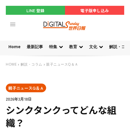
LINE 登録
電子版申し込み
Home
最新記事
特集
教育
文化
解説・コラ
HOME
解説・コラム
親子ニュースQ＆Ａ
親子ニュースQ＆Ａ
2026年3月18日
シンクタンクってどんな組
織？