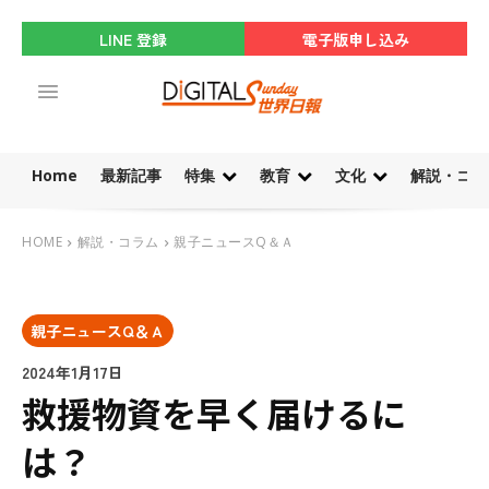
LINE 登録
電子版申し込み
Home
最新記事
特集
教育
文化
解説・コラ
HOME
解説・コラム
親子ニュースQ＆Ａ
親子ニュースQ＆Ａ
2024年1月17日
救援物資を早く届けるに
は？