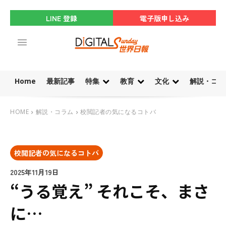
LINE 登録
電子版申し込み
Home
最新記事
特集
教育
文化
解説・コラ
HOME
解説・コラム
校閲記者の気になるコトバ
校閲記者の気になるコトバ
2025年11月19日
“うる覚え” それこそ、まさ
に…